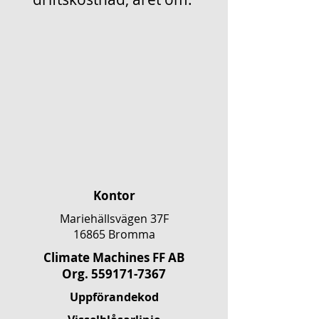
Kontor
Mariehällsvägen 37F
16865 Bromma
Climate Machines FF AB
​Org.
559171-7367
Uppförandekod