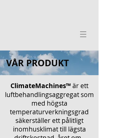
VÅR PRODUKT
ClimateMachines™
är ett
luftbehandlingsaggregat som
med högsta
temperaturverkningsgrad
säkerställer ett pålitligt
inomhusklimat till lägsta
driftskostnad, året om.