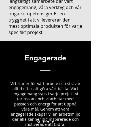
långsiktigt samarbete där vårt
engagemang, våra verktyg och vår
höga kompetens ger Er en
trygghet i att vi levererar den
mest optimala produkten för varje
specifikt projekt.
Engagerade
Vi brinner för vårt arbete och strävar
alltid efter att göra vårt bästa. Vårt
engagemang syns i varje projekt vi
tar oss an, och vi arbetar med
passion och energi för att uppnå
våra mål. Genom att vara
engagerade skapar vi en arbetsmiljö
där alla känner sig inspirerade och
motiverade att bidra.