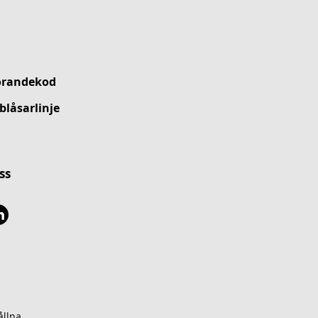
örandekod
blåsarlinje
ss
llna.