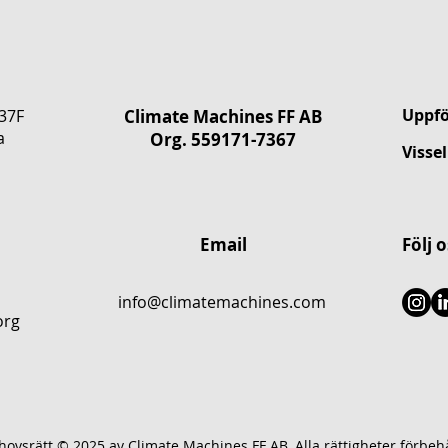
Uppf
37F
Climate Machines FF AB
a
​Org.
559171-7367
Vissel
Email
Följ o
info@climatemachines.com
org
ovsrätt © 2025 av Climate Machines FF AB. Alla rättigheter förbehå